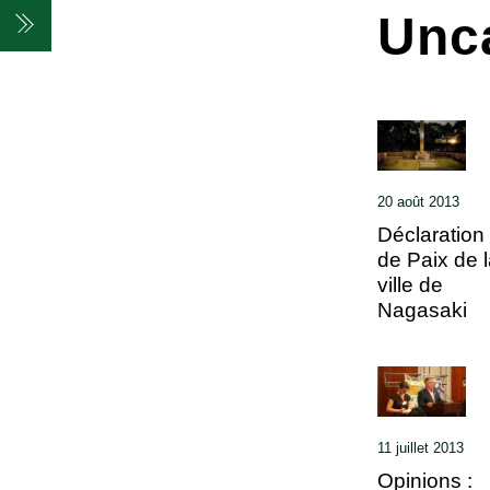
Skip
Unc
Menu
to
content
20 août 2013
Déclaration
de Paix de l
ville de
Nagasaki
11 juillet 2013
Opinions :