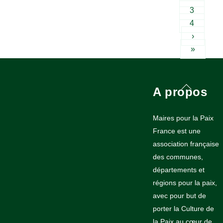
3
4
›
»
Back
A propos
To
Top
Maires pour la Paix
France est une
association française
des communes,
départements et
régions pour la paix,
avec pour but de
porter la Culture de
la Paix au cœur de