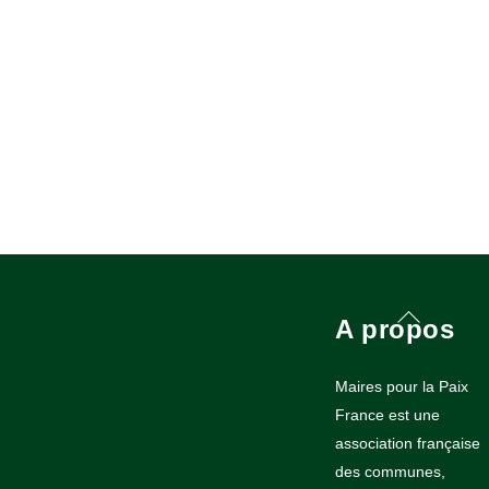
Back
A propos
To
Top
Maires pour la Paix
France est une
association française
des communes,