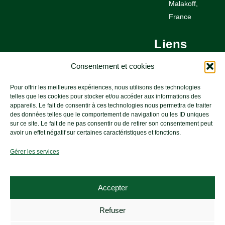
Malakoff,
France
Liens
utiles
Consentement et cookies
Pour offrir les meilleures expériences, nous utilisons des technologies
Nous contacter
telles que les cookies pour stocker et/ou accéder aux informations des
appareils. Le fait de consentir à ces technologies nous permettra de traiter
Newsletters
des données telles que le comportement de navigation ou les ID uniques
sur ce site. Le fait de ne pas consentir ou de retirer son consentement peut
Mentions
avoir un effet négatif sur certaines caractéristiques et fonctions.
légales
Gérer les services
©
Maires pour la
Accepter
Paix France
-
Mentions légales
-
Refuser
Contact
- Tous droits