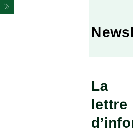
Skip
Menu
to
content
Newsl
La
lettre
d’inf