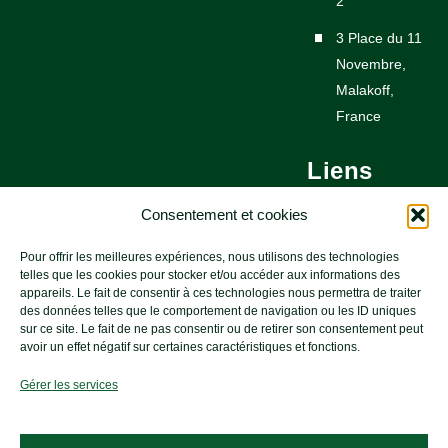
2
3 Place du 11
Novembre,
Malakoff,
France
Liens
utiles
Consentement et cookies
Pour offrir les meilleures expériences, nous utilisons des technologies
Nous contacter
telles que les cookies pour stocker et/ou accéder aux informations des
appareils. Le fait de consentir à ces technologies nous permettra de traiter
Newsletters
des données telles que le comportement de navigation ou les ID uniques
sur ce site. Le fait de ne pas consentir ou de retirer son consentement peut
Mentions
avoir un effet négatif sur certaines caractéristiques et fonctions.
légales
Gérer les services
©
Maires pour la