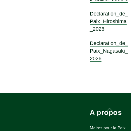
Declaration_de_
Paix_Hiroshima
_2026
Declaration_de_
Paix_Nagasaki_
2026
Back
A propos
To
Top
Maires pour la Paix