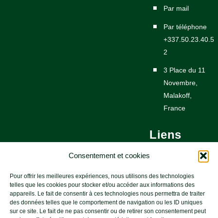
Par mail
Par téléphone
+337.50.23.40.5
2
3 Place du 11
Novembre,
Malakoff,
France
Liens
utiles
Consentement et cookies
Pour offrir les meilleures expériences, nous utilisons des technologies
Nous contacter
telles que les cookies pour stocker et/ou accéder aux informations des
appareils. Le fait de consentir à ces technologies nous permettra de traiter
Newsletters
des données telles que le comportement de navigation ou les ID uniques
sur ce site. Le fait de ne pas consentir ou de retirer son consentement peut
Mentions