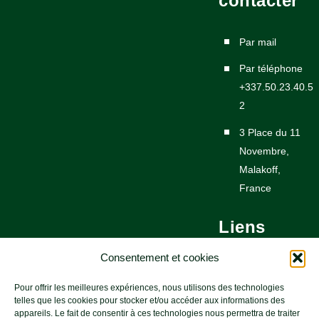
contacter
Par mail
Par téléphone
+337.50.23.40.5
2
3 Place du 11
Novembre,
Malakoff,
France
Liens
utiles
Consentement et cookies
Pour offrir les meilleures expériences, nous utilisons des technologies
Nous contacter
telles que les cookies pour stocker et/ou accéder aux informations des
appareils. Le fait de consentir à ces technologies nous permettra de traiter
Newsletters