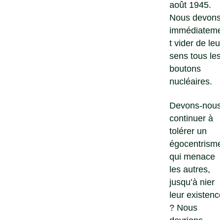
août 1945.
Nous devon
immédiatem
t vider de leu
sens tous le
boutons
nucléaires.
Devons-nou
continuer à
tolérer un
égocentrism
qui menace
les autres,
jusqu’à nier
leur existenc
? Nous