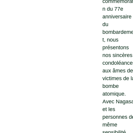
commémorat
n du 77e
anniversaire
du
bombardem
t, nous
présentons
nos sincères
condoléance
aux âmes de
victimes de l
bombe
atomique.
Avec Nagasa
et les
personnes d
même
sensibilité