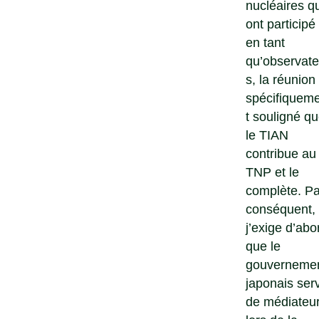
nucléaires qu
ont participé
en tant
qu’observate
s, la réunion
spécifiquem
t souligné q
le TIAN
contribue au
TNP et le
complète. Pa
conséquent,
j’exige d’abo
que le
gouverneme
japonais ser
de médiateu