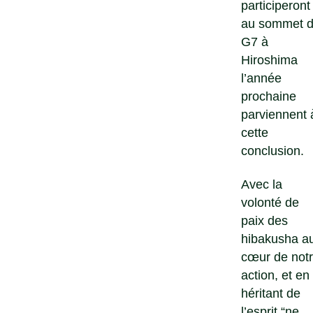
participeront
au sommet 
G7 à
Hiroshima
l’année
prochaine
parviennent 
cette
conclusion.
Avec la
volonté de
paix des
hibakusha a
cœur de not
action, et en
héritant de
l’esprit “ne