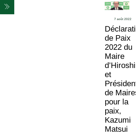
Skip
Menu
to
content
7 août 2022
Déclarat
de Paix
2022 du
Maire
d’Hirosh
et
Présiden
de Maire
pour la
paix,
Kazumi
Matsui