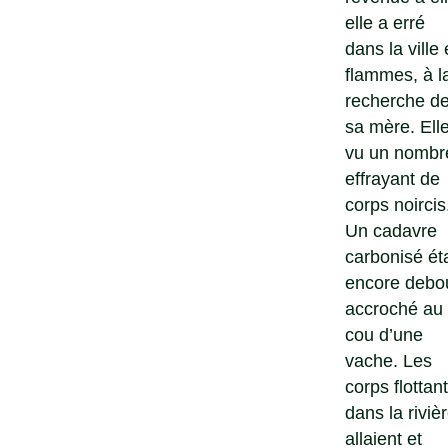
elle a erré
dans la ville
flammes, à l
recherche d
sa mère. Ell
vu un nombr
effrayant de
corps noircis
Un cadavre
carbonisé éta
encore debou
accroché au
cou d’une
vache. Les
corps flottant
dans la riviè
allaient et