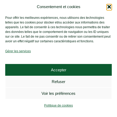
d’Hiroshima
Consentement et cookies
Pour offrir les meilleures expériences, nous utilisons des technologies
telles que les cookies pour stocker et/ou accéder aux informations des
appareils. Le fait de consentir à ces technologies nous permettra de traiter
des données telles que le comportement de navigation ou les ID uniques
sur ce site. Le fait de ne pas consentir ou de retirer son consentement peut
avoir un effet négatif sur certaines caractéristiques et fonctions.
Gérer les services
Réconcili
?
Accepter
Déclaration
de Paix
Refuser
2022 du
Maire de
Voir les préférences
Nagasaki
Tomihisa
Politique de cookies
Taue